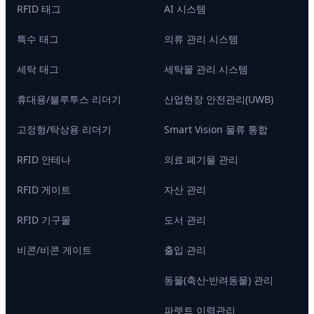
RFID 태그
AI 시스템
특수 태그
의류 관리 시스템
세탁 태그
세탁물 관리 시스템
휴대용/블루투스 리더기
산업현장 안전관리(UWB)
고정형/탁상용 리더기
Smart Vision 물류 통합
RFID 안테나
의료 폐기물 관리
RFID 게이트
자산 관리
RFID 기구물
도서 관리
비콘/비콘 게이트
출입 관리
동물(축산·반려동물) 관리
파렛트 이력관리