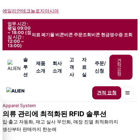
콘
에일리언테크놀로지아시아
텐
츠
업무 시간 :
로
평일 09:00
~ 18:00 (점
건
의료 폐기물 비콘
비콘 주문조회
비콘 현금영수증 조회
심 시간 :
너
12:00 ~
13:00)
뛰
기
솔
고
자
견
제품
회사
주문/
적
루
객
료
요
소개
소개
신청
청
션
사
실
견적 요청
Apparel System
의류 관리에 최적화된 RFID 솔루션
입·출고 자동화, 재고 실사 무인화, 매장 진열 최적화까지
생산부터 판매까지 한눈에