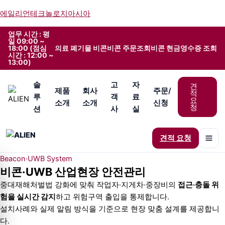
콘
에일리언테크놀로지아시아
텐
츠
업무 시간 : 평
일 09:00 ~
로
18:00 (점심
의료 폐기물 비콘
비콘 주문조회
비콘 현금영수증 조회
건
시간 : 12:00 ~
13:00)
너
뛰
솔
고
자
견
기
제품
회사
주문/
적
루
객
료
요
소개
소개
신청
청
션
사
실
견적 요청
Beacon·UWB System
비콘·UWB 산업현장 안전관리
중대재해처벌법 강화에 맞춰 작업자·지게차·중장비의
접근·충돌 위
험을 실시간 감지
하고 위험구역 출입을 통제합니다.
설치사례와 실제 알림 방식을 기준으로 현장 맞춤 설계를 제공합니
다.