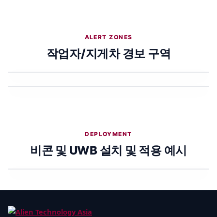
앵
커,
태
그
ALERT ZONES
및
작업자/지게차 경보 구역
서
작업자 근접·위험 구역 예시
버
3단계 경보(주의/경고/위험) 예시
구
성
도
DEPLOYMENT
비콘 및 UWB 설치 및 적용 예시
앵커, 개인 태그(PT), 코너 태그(CT) 배치 예시