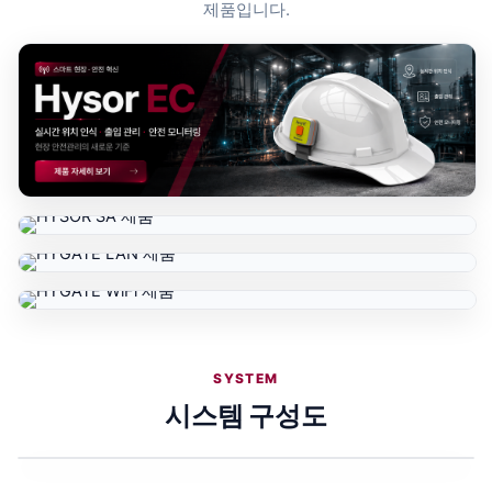
제품입니다.
HYSOR
EC
HYSOR
제
SA
HYGATE
품
제
LAN
배
HYGATE
품
제
너
WiFi
배
품
제
너
SYSTEM
배
품
시스템 구성도
너
배
너
UWB