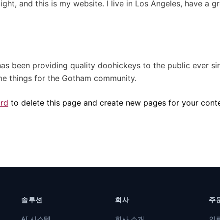
ight, and this is my website. I live in Los Angeles, have a 
 been providing quality doohickeys to the public ever si
me things for the Gotham community.
rd
to delete this page and create new pages for your conte
솔루션
회사
주
AI 시스템
회사 소개
의료