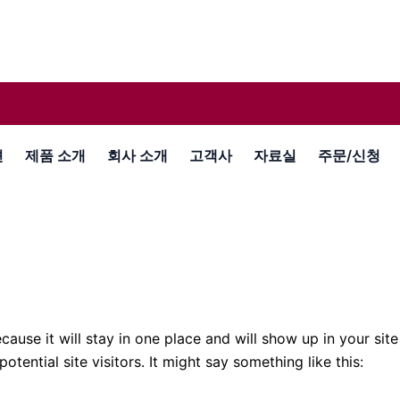
션
제품 소개
회사 소개
고객사
자료실
주문/신청
ecause it will stay in one place and will show up in your si
ential site visitors. It might say something like this: