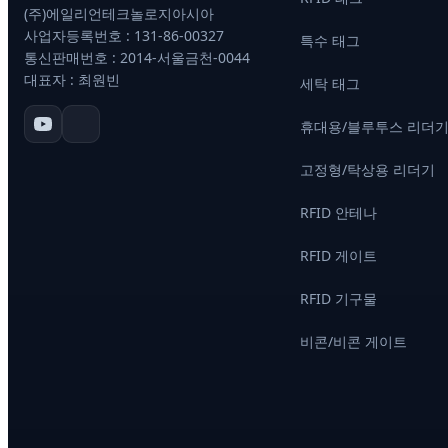
(주)에일리언테크놀로지아시아
사업자등록번호 : 131-86-00327
특수 태그
통신판매번호 : 2014-서울금천-0044
대표자 : 최원빈
세탁 태그
휴대용/블루투스 리더
고정형/탁상용 리더기
RFID 안테나
RFID 게이트
RFID 기구물
비콘/비콘 게이트