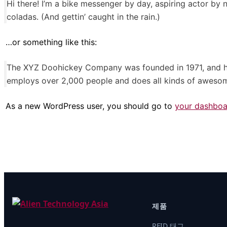
Hi there! I’m a bike messenger by day, aspiring actor by n
coladas. (And gettin’ caught in the rain.)
…or something like this:
The XYZ Doohickey Company was founded in 1971, and has
employs over 2,000 people and does all kinds of aweso
As a new WordPress user, you should go to
your dashboa
제품
RFID 태그