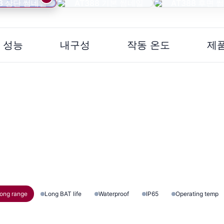
 성능
내구성
작동 온도
제
UHF READING RANGE
UHF 인식 범위
900MHz 대역 UHF RFID로
최대 6M 거리까지 안정적인 태그 인식 (태그 및 환경에 따라 다름)
ong range
Long BAT life
Waterproof
IP65
Operating temp