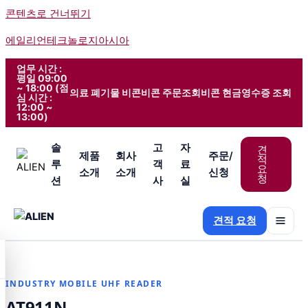
콘텐츠로 건너뛰기
에일리언테크놀로지아시아
업무 시간 :
평일 09:00
~ 18:00 (점
의료 폐기물 비콘
비콘 주문조회
비콘 현금영수증 조회
심 시간 :
12:00 ~
13:00)
솔
고
자
견
제품
회사
주문/
적
루
객
료
요
소개
소개
신청
청
션
사
실
견적 요청
INDUSTRY MOBILE UHF READER
AT911N