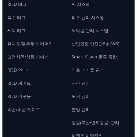
RFID 태그
AI 시스템
특수 태그
의류 관리 시스템
세탁 태그
세탁물 관리 시스템
휴대용/블루투스 리더기
산업현장 안전관리(UWB)
고정형/탁상용 리더기
Smart Vision 물류 통합
RFID 안테나
의료 폐기물 관리
RFID 게이트
자산 관리
RFID 기구물
도서 관리
비콘/비콘 게이트
출입 관리
동물(축산·반려동물) 관리
파렛트 이력관리