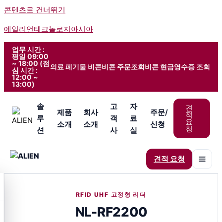
콘텐츠로 건너뛰기
에일리언테크놀로지아시아
업무 시간 :
평일 09:00
~ 18:00 (점
의료 폐기물 비콘
비콘 주문조회
비콘 현금영수증 조회
심 시간 :
12:00 ~
13:00)
솔
고
자
견
제품
회사
주문/
적
루
객
료
요
소개
소개
신청
청
션
사
실
견적 요청
RFID UHF 고정형 리더
NL-RF2200